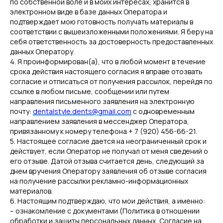
по собственной воле и в моих интересах, хранится в
электронном виде в базе данных Оператора и
подтверждает мою готовность получать материалы в
соответствии с вышеизложенными положениями. Я беру на
себя ответственность за достоверность предоставленных
данных Оператору.
4. Я проинформирован(а), что в любой момент в течение
срока действия настоящего согласия я вправе отозвать
согласие и отписаться от получения рассылок, перейдя по
ссылке в любом письме, сообщении или путем
направления письменного заявления на электронную
почту:
dentalstyle.dents@gmail.com
с одновременным
направлением заявления в мессенджер Оператора,
привязанному к номеру телефона + 7 (920) 456-66-21.
5. Настоящее согласие дается на неограниченный срок и
действует, если Оператор не получал от меня сведений о
его отзыве. Датой отзыва считается день, следующий за
днем вручения Оператору заявления об отзыве согласия
на получение рассылки рекламно-информационных
материалов.
6. Настоящим подтверждаю, что мои действия, а именно:
– ознакомление с документами (Политика в отношении
обработки и защиты персональных данных, Согласие на